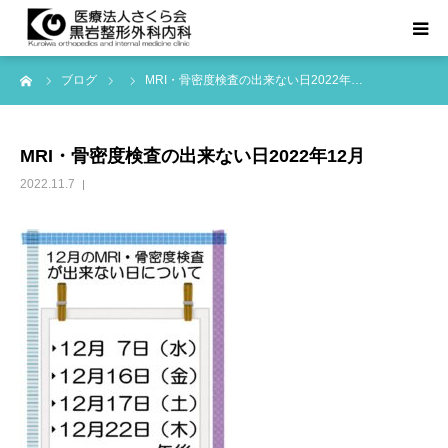
ーム
ブログ
MRI・骨密度検査の出来ない日2022年…
TOPページ
診療科目
MRI・骨密度検査の出来ない日2022年12月
2022.11.7
医院紹介
お知らせ等
アクセス
よくある質問