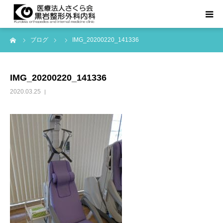
ーム
ブログ
IMG_20200220_141336
TOPページ
診療科目
IMG_20200220_141336
2020.03.25
医院紹介
お知らせ等
アクセス
よくある質問