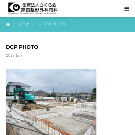
ーム
ブログ
DCP PHOTO
TOPページ
診療科目
DCP PHOTO
2019.12.7
医院紹介
お知らせ等
アクセス
よくある質問