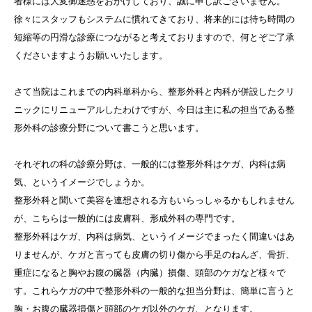
者様には大変御迷惑をおかけしており、誠に申し訳ございません。
徐々にスタッフもシステムに慣れてきており、将来的には待ち時間の
短縮等の円滑な診療につながると考えておりますので、何とぞご了承
くださいますようお願いいたします。
さて当院はこれまでの内科単科から、整形外科と内科が併設したクリ
ニックにリニューアルしたわけですが、今日は主に私の担当である整
形外科の診療分野について書こうと思います。
それぞれの科の診療分野は、一般的には整形外科はケガ、内科は病
気、というイメージでしょうか。
整形外科と聞いて美容を連想される方もいらっしゃるかもしれません
が、こちらは一般的には皮膚科、形成外科の専門です。
整形外科はケガ、内科は病気、というイメージでまったく間違いはあ
りませんが、ケガと言っても皮膚の切り傷から手足のねんざ、骨折、
重症になると胸やお腹の臓器（内臓）損傷、頭部のケガなど様々で
す。これらケガの中で整形外科の一般的な担当分野は、簡単に言うと
胸・お腹の臓器損傷と頭部のケガ
以外
のケガ、となります。