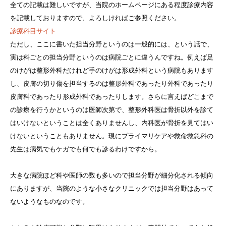
全ての記載は難しいですが、当院のホームページにある程度診療内容
を記載しておりますので、よろしければご参照ください。
診療科目サイト
ただし、ここに書いた担当分野というのは一般的には、という話で、
実は科ごとの担当分野というのは病院ごとに違うんですね。例えば足
のけがは整形外科だけれど手のけがは形成外科という病院もあります
し、皮膚の切り傷を担当するのは整形外科であったり外科であったり
皮膚科であったり形成外科であったりします。さらに言えばどこまで
の診療を行うかというのは医師次第で、整形外科医は骨折以外を診て
はいけないということは全くありませんし、内科医が骨折を見てはい
けないということもありません。現にプライマリケアや救命救急科の
先生は病気でもケガでも何でも診るわけですから。
大きな病院ほど科や医師の数も多いので担当分野が細分化される傾向
にありますが、当院のような小さなクリニックでは担当分野はあって
ないようなものなのです。