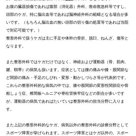
お腹の臓器損傷であれば腹部（消化器）外科、救命救急科等ですし、
頭部のケガ、特に脳出血等であれば脳神経外科の範疇となる場合が多
いです。（もちろん脳出血の無い頭部の切り傷の処置等であれば当院
で対応可能です。）
整形外科で扱うケガは主に手足や体幹の骨折、脱臼、ねんざ、傷等と
なります。
また整形外科ではケガだけではなく、神経および運動器（骨、筋肉、
腱、靱帯）の病気も扱います。症状としては腰の痛みや膝・股関節な
ど関節の痛み・手足のしびれ・変形・動かしづらさ等が代表的です。
これらの整形外科的な病気の中では、膝や股関節の変形性関節症や骨
粗しょう症、椎間板ヘルニアや脊柱管狭窄症などの割合が多いです
が、運動器の病気であればたいていは整形外科の担当分野に入りま
す。
また上記の整形外科的なケガ、病気以外の整形外科の診療分野として
スポーツ障害が挙げられます。スポーツ障害とはケガ以外の、スポー