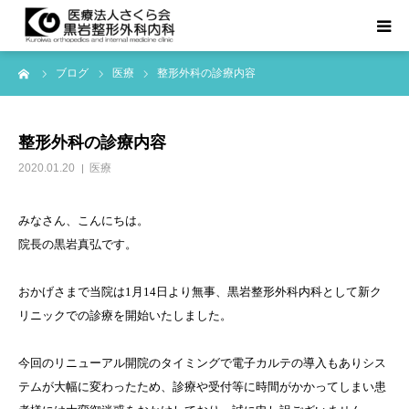
ーム
ブログ
医療
整形外科の診療内容
TOPページ
診療科目
整形外科の診療内容
2020.01.20
医療
医院紹介
みなさん、こんにちは。
お知らせ等
院長の黒岩真弘です。
アクセス
おかげさまで当院は
1
月
14
日より無事、黒岩整形外科内科として新ク
リニックでの診療を開始いたしました。
よくある質問
今回のリニューアル開院のタイミングで電子カルテの導入もありシス
テムが大幅に変わったため、診療や受付等に時間がかかってしまい患