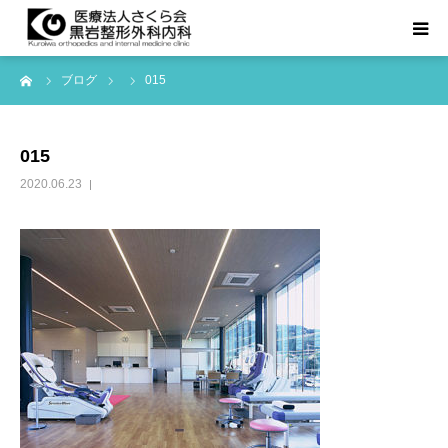
ーム
ブログ
015
TOPページ
診療科目
015
2020.06.23
医院紹介
お知らせ等
アクセス
よくある質問