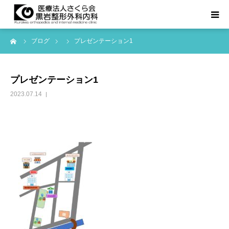
ーム
ブログ
プレゼンテーション1
TOPページ
診療科目
プレゼンテーション1
2023.07.14
医院紹介
お知らせ等
アクセス
よくある質問