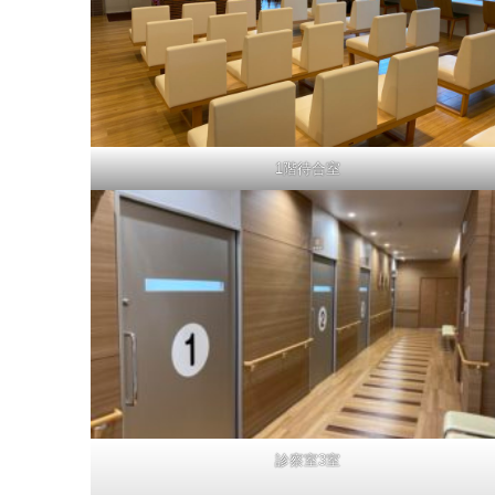
1階待合室
診察室3室