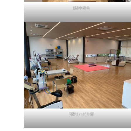
1階中待合
2階リハビリ室